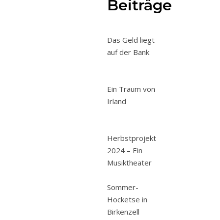
Beiträge
Bald
öffnet
Das Geld liegt
sich
auf der Bank
der
Vorhang
für
Ein Traum von
unser
Irland
Herbstprojekt
2024.
Ab
Herbstprojekt
sofort
2024 – Ein
gibt
Musiktheater
es
hier
Sommer-
wieder
Hocketse in
regelmäßige
Birkenzell