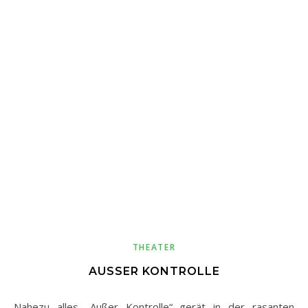
THEATER
AUSSER KONTROLLE
Nahezu alles „Außer Kontrolle“ gerät in der rasanten