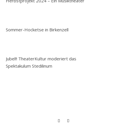
Herbstprojekt 2024 – Ein Musiktheater
Sommer-Hocketse in Birkenzell
Jubel!! TheaterKultur moderiert das
Spektakulum Stedilinum