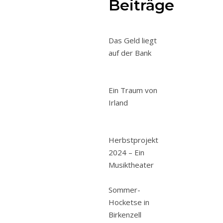
Beiträge
Wir
führen
am
Das Geld liegt
13.
auf der Bank
April
unsere
alljährliche
Ein Traum von
Generalversammlung
Irland
durch.
Die
Versammlung
Herbstprojekt
findet
2024 – Ein
statt
Musiktheater
um
am
Sommer-
im.
Hocketse in
Birkenzell
In